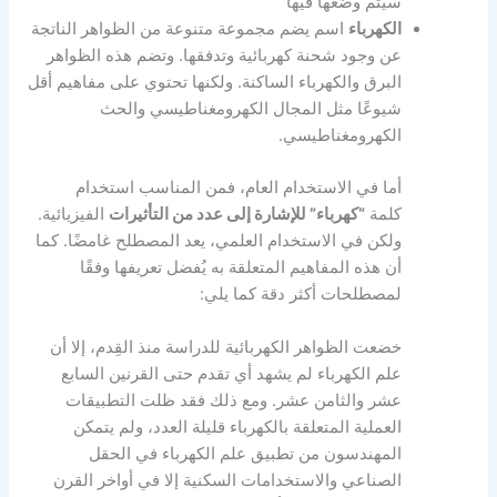
سيتم وضعها فيها
الكهرباء
اسم يضم مجموعة متنوعة من الظواهر الناتجة
عن وجود شحنة كهربائية وتدفقها. وتضم هذه الظواهر
البرق والكهرباء الساكنة. ولكنها تحتوي على مفاهيم أقل
شيوعًا مثل المجال الكهرومغناطيسي والحث
الكهرومغناطيسي.
أما في الاستخدام العام، فمن المناسب استخدام
كلمة
“كهرباء” للإشارة إلى عدد من التأثيرات
الفيزيائية.
ولكن في الاستخدام العلمي، يعد المصطلح غامضًا. كما
أن هذه المفاهيم المتعلقة به يُفضل تعريفها وفقًا
لمصطلحات أكثر دقة كما يلي:
خضعت الظواهر الكهربائية للدراسة منذ القِدم، إلا أن
علم الكهرباء لم يشهد أي تقدم حتى القرنين السابع
عشر والثامن عشر. ومع ذلك فقد ظلت التطبيقات
العملية المتعلقة بالكهرباء قليلة العدد، ولم يتمكن
المهندسون من تطبيق علم الكهرباء في الحقل
الصناعي والاستخدامات السكنية إلا في أواخر القرن