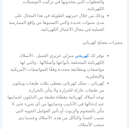
والخطوات التي يتخذونها في تركيب التوصيلات
الكهربائية.
وذلك من خلال خبرتهم الطويلة في هذا المجال على
مدى سنوات عديدة والتي اكتسبوها من واقع الممارسة
العملية في مجال الأعمال الكهربائية.
مميزات مصلح كهربائي
نوفر لك
كهربجي
منزلي عزيزي العميل ، الأسلاك
الكهربائية المختلفة بأنواعها وأشكالها ، والتي لها
مواصفات ومطابقة محددة وفقًا للمواصفات الأمريكية
والإنجليزية.
كهربائى ، سلك كهربائي مغطى بثلاث طبقات ويتكون
من طبقات عازلة للحرارة ولا يتأثر بالحرارة.
توجد أسلاك كهربائية مغطاة بطبقة من النايلون لحمايتها
عند إدخالها في الأنابيب وحمايتها من أي شيء حتى لا
تتأثر بالشحوم والزيوت أو تأثير العوامل الجوية التي
تسبب الصدأ والتآكل من هذه. الأسلاك وعندما يتم
سحب الأسلاك.