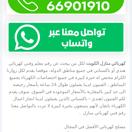
كهربائي منازل الكويت
لكل من يبحث عن رقم معلم وفني كهربائي
هندي أو باكستاني في جميع مناطق الدولة، موقعنا يقدم لكل زوارنا
الكرام مختص له خبرة كبيرة في جميع اختصاصات الكهرباء بجميع
المناطق ، الفنيون لدينا يعملون طوال 24 ساعة بأسعار رخيصة
الى حد كبير بالمقارنة بالأسعار الموجودة في السوق، سوف يقدم
لكم الفنيون (هندي – باكستاني )الذين يعملون لدينا انجاز اعمال
الكهرباء باتقان لأنهم يتمتعون بخبرة كبيرة لا تتردد بالتواصل معنا
رقم فني كهربائي منازل .
مصلح كهربائي الأفضل في المجال