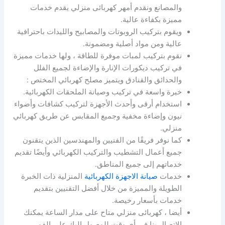
والمصانع ونقدم أمهر كهربائى منزلي يقدم خدمات
مميزة بكفاءة عالية.
ويقوم بتركيب الروبوتات والمصابيح والليدات باحترافية
عالية ومن مواد أصلية ومضمونة.
نقوم بتركيب لمبات موفرة للطاقة ، ولها خدمات مميزة
في تركيب ديكورات الإنارة والإضاءة لجميع الفلل
والحدائق والفنادق ويتميز مصلح كهربائي المختص :
خبرة واسعة في تركيب وصيانة الملحقات الكهربائية.
استخدام أرقى وأحدث الأجهزة لتركيب كشافات وأضواء
نيون وإضاءة مخفية وجميع المقابس عن طريق كهربائي
منزلي.
كما نوفر فريقًا من الفنيين والمهندسين الذين يتقنون
جميع أعمال التشطيب والتركيب الكهربائي وأيضًا تقديم
خدماتهم إلى جميع المناطق.
خدمات
صيانة الاجهزة الكهربائية
المنزلية ذات الخبرة
الطويلة والمميزة من خلال أفضل التقنيين بتقديم
خدمات بأسعار رخيصة.
أيضا ، كهربائى منزلي متاح على مدار الساعة يمكنك
الاتصال بنا في أي وقت للوصول إليك على الفور.