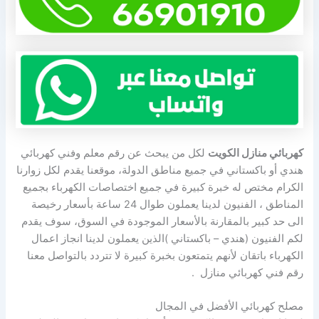
كهربائي منازل الكويت
لكل من يبحث عن رقم معلم وفني كهربائي
هندي أو باكستاني في جميع مناطق الدولة، موقعنا يقدم لكل زوارنا
الكرام مختص له خبرة كبيرة في جميع اختصاصات الكهرباء بجميع
المناطق ، الفنيون لدينا يعملون طوال 24 ساعة بأسعار رخيصة
الى حد كبير بالمقارنة بالأسعار الموجودة في السوق، سوف يقدم
لكم الفنيون (هندي – باكستاني )الذين يعملون لدينا انجاز اعمال
الكهرباء باتقان لأنهم يتمتعون بخبرة كبيرة لا تتردد بالتواصل معنا
رقم فني كهربائي منازل .
مصلح كهربائي الأفضل في المجال