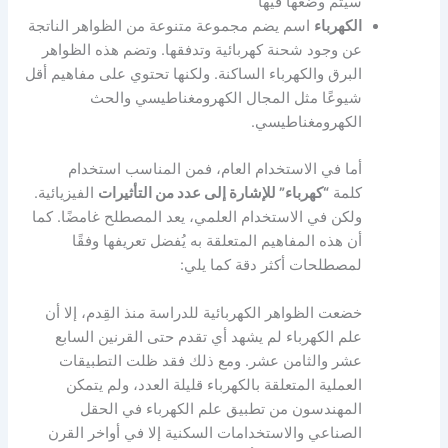
سيتم وضعها فيها
الكهرباء
اسم يضم مجموعة متنوعة من الظواهر الناتجة
عن وجود شحنة كهربائية وتدفقها. وتضم هذه الظواهر
البرق والكهرباء الساكنة. ولكنها تحتوي على مفاهيم أقل
شيوعًا مثل المجال الكهرومغناطيسي والحث
الكهرومغناطيسي.
أما في الاستخدام العام، فمن المناسب استخدام
كلمة
“كهرباء” للإشارة إلى عدد من التأثيرات
الفيزيائية.
ولكن في الاستخدام العلمي، يعد المصطلح غامضًا. كما
أن هذه المفاهيم المتعلقة به يُفضل تعريفها وفقًا
لمصطلحات أكثر دقة كما يلي:
خضعت الظواهر الكهربائية للدراسة منذ القِدم، إلا أن
علم الكهرباء لم يشهد أي تقدم حتى القرنين السابع
عشر والثامن عشر. ومع ذلك فقد ظلت التطبيقات
العملية المتعلقة بالكهرباء قليلة العدد، ولم يتمكن
المهندسون من تطبيق علم الكهرباء في الحقل
الصناعي والاستخدامات السكنية إلا في أواخر القرن