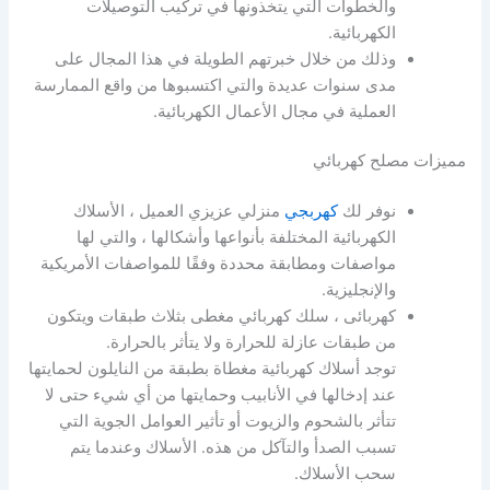
والخطوات التي يتخذونها في تركيب التوصيلات
الكهربائية.
وذلك من خلال خبرتهم الطويلة في هذا المجال على
مدى سنوات عديدة والتي اكتسبوها من واقع الممارسة
العملية في مجال الأعمال الكهربائية.
مميزات مصلح كهربائي
نوفر لك
كهربجي
منزلي عزيزي العميل ، الأسلاك
الكهربائية المختلفة بأنواعها وأشكالها ، والتي لها
مواصفات ومطابقة محددة وفقًا للمواصفات الأمريكية
والإنجليزية.
كهربائى ، سلك كهربائي مغطى بثلاث طبقات ويتكون
من طبقات عازلة للحرارة ولا يتأثر بالحرارة.
توجد أسلاك كهربائية مغطاة بطبقة من النايلون لحمايتها
عند إدخالها في الأنابيب وحمايتها من أي شيء حتى لا
تتأثر بالشحوم والزيوت أو تأثير العوامل الجوية التي
تسبب الصدأ والتآكل من هذه. الأسلاك وعندما يتم
سحب الأسلاك.