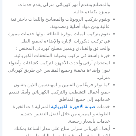
والمصانع ونقدم أمهر كهربائى منزلي يقدم خدمات
مميزة بكفاءة عالية.
ويقوم بتركيب الروبوتات والمصابيح والليدات باحترافية
عالية ومن مواد أصلية ومضمونة.
نقوم بتركيب لمبات موفرة للطاقة ، ولها خدمات مميزة
في تركيب ديكورات الإنارة والإضاءة لجميع الفلل
والحدائق والفنادق ويتميز مصلح كهربائي المختص :
خبرة واسعة في تركيب وصيانة الملحقات الكهربائية.
استخدام أرقى وأحدث الأجهزة لتركيب كشافات وأضواء
نيون وإضاءة مخفية وجميع المقابس عن طريق كهربائي
منزلي.
كما نوفر فريقًا من الفنيين والمهندسين الذين يتقنون
جميع أعمال التشطيب والتركيب الكهربائي وأيضًا تقديم
خدماتهم إلى جميع المناطق.
خدمات
صيانة الاجهزة الكهربائية
المنزلية ذات الخبرة
الطويلة والمميزة من خلال أفضل التقنيين بتقديم
خدمات بأسعار رخيصة.
أيضا ، كهربائى منزلي متاح على مدار الساعة يمكنك
الاتصال بنا في أي وقت للوصول إليك على الفور.