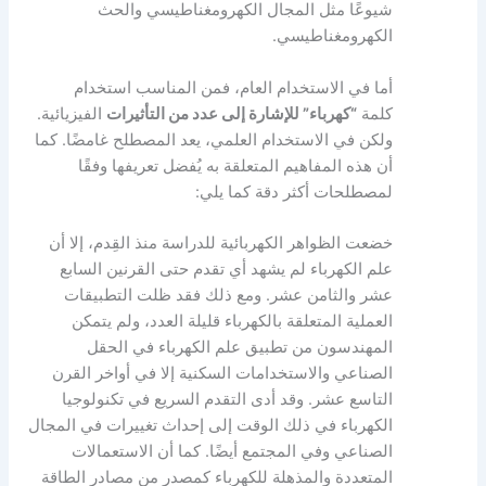
شيوعًا مثل المجال الكهرومغناطيسي والحث
الكهرومغناطيسي.
أما في الاستخدام العام، فمن المناسب استخدام
كلمة
“كهرباء” للإشارة إلى عدد من التأثيرات
الفيزيائية.
ولكن في الاستخدام العلمي، يعد المصطلح غامضًا. كما
أن هذه المفاهيم المتعلقة به يُفضل تعريفها وفقًا
لمصطلحات أكثر دقة كما يلي:
خضعت الظواهر الكهربائية للدراسة منذ القِدم، إلا أن
علم الكهرباء لم يشهد أي تقدم حتى القرنين السابع
عشر والثامن عشر. ومع ذلك فقد ظلت التطبيقات
العملية المتعلقة بالكهرباء قليلة العدد، ولم يتمكن
المهندسون من تطبيق علم الكهرباء في الحقل
الصناعي والاستخدامات السكنية إلا في أواخر القرن
التاسع عشر. وقد أدى التقدم السريع في تكنولوجيا
الكهرباء في ذلك الوقت إلى إحداث تغييرات في المجال
الصناعي وفي المجتمع أيضًا. كما أن الاستعمالات
المتعددة والمذهلة للكهرباء كمصدر من مصادر الطاقة