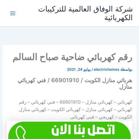
خطي
شركة الوفاق العالمية للتركيبات
لى
الكهربائية
Main
لمحتوى
Menu
رقم كهربائي ضاحية صباح السالم
بواسطة
electrichomes
/
يوليو 24, 2021
هربائي منازل الكويت / 66901910 / فني كهربائي
منازل
كهربائي – كهربائي منازل –
66901910
– فني كهربائي – رقم
كهربائي – كهربائي منازل – كهربائي الكويت – كهربائي منازل
الكويت – كهربجي – فنى كهربائى