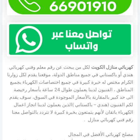
كهربائي منازل الكويت
لكل من يبحث عن رقم معلم وفني كهربائي
هندي أو باكستاني في جميع مناطق الدولة، موقعنا يقدم لكل زوارنا
الكرام مختص له خبرة كبيرة في جميع اختصاصات الكهرباء بجميع
المناطق ، الفنيون لدينا يعملون طوال 24 ساعة بأسعار رخيصة
الى حد كبير بالمقارنة بالأسعار الموجودة في السوق، سوف يقدم
لكم الفنيون (هندي – باكستاني )الذين يعملون لدينا انجاز اعمال
الكهرباء باتقان لأنهم يتمتعون بخبرة كبيرة لا تتردد بالتواصل معنا
رقم فني كهربائي منازل .
مصلح كهربائي الأفضل في المجال