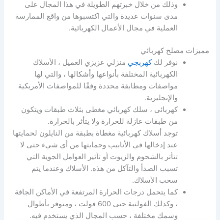
وذلك من خلال خبرتهم الطويلة في هذا المجال على
مدى سنوات عديدة والتي اكتسبوها من واقع الممارسة
العملية في مجال الأعمال الكهربائية.
مميزات مصلح كهربائي
نوفر لك
كهربجي
منزلي عزيزي العميل ، الأسلاك
الكهربائية المختلفة بأنواعها وأشكالها ، والتي لها
مواصفات ومطابقة محددة وفقًا للمواصفات الأمريكية
والإنجليزية.
كهربائى ، سلك كهربائي مغطى بثلاث طبقات ويتكون
من طبقات عازلة للحرارة ولا يتأثر بالحرارة.
توجد أسلاك كهربائية مغطاة بطبقة من النايلون لحمايتها
عند إدخالها في الأنابيب وحمايتها من أي شيء حتى لا
تتأثر بالشحوم والزيوت أو تأثير العوامل الجوية التي
تسبب الصدأ والتآكل من هذه. الأسلاك وعندما يتم
سحب الأسلاك.
كما يتحمل درجات الحرارة المرتفعة في الأماكن الجافة
، وكذلك الفولتية حتى 600 فولت ، ومتوفر بأطوال
وسمك مختلفة ، حسب المجال الذي يستخدم فيه.