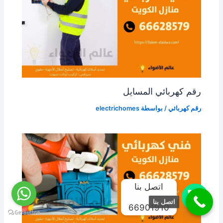
رقم كهربائي المسايل
رقم كهربائي
/ بواسطة
electrichomes
اتصل بنا
اتصل بنا
66901910