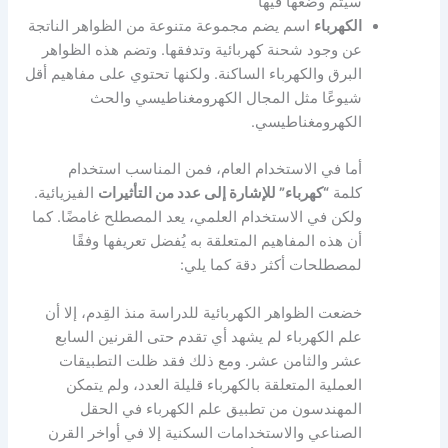
سيتم وضعها فيها
الكهرباء
اسم يضم مجموعة متنوعة من الظواهر الناتجة
عن وجود شحنة كهربائية وتدفقها. وتضم هذه الظواهر
البرق والكهرباء الساكنة. ولكنها تحتوي على مفاهيم أقل
شيوعًا مثل المجال الكهرومغناطيسي والحث
الكهرومغناطيسي.
أما في الاستخدام العام، فمن المناسب استخدام
كلمة
“كهرباء” للإشارة إلى عدد من التأثيرات
الفيزيائية.
ولكن في الاستخدام العلمي، يعد المصطلح غامضًا. كما
أن هذه المفاهيم المتعلقة به يُفضل تعريفها وفقًا
لمصطلحات أكثر دقة كما يلي:
خضعت الظواهر الكهربائية للدراسة منذ القِدم، إلا أن
علم الكهرباء لم يشهد أي تقدم حتى القرنين السابع
عشر والثامن عشر. ومع ذلك فقد ظلت التطبيقات
العملية المتعلقة بالكهرباء قليلة العدد، ولم يتمكن
المهندسون من تطبيق علم الكهرباء في الحقل
الصناعي والاستخدامات السكنية إلا في أواخر القرن