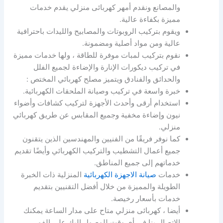
والمصانع ونقدم أمهر كهربائى منزلي يقدم خدمات
مميزة بكفاءة عالية.
ويقوم بتركيب الروبوتات والمصابيح والليدات باحترافية
عالية ومن مواد أصلية ومضمونة.
نقوم بتركيب لمبات موفرة للطاقة ، ولها خدمات مميزة
في تركيب ديكورات الإنارة والإضاءة لجميع الفلل
والحدائق والفنادق ويتميز مصلح كهربائي المختص :
خبرة واسعة في تركيب وصيانة الملحقات الكهربائية.
استخدام أرقى وأحدث الأجهزة لتركيب كشافات وأضواء
نيون وإضاءة مخفية وجميع المقابس عن طريق كهربائي
منزلي.
كما نوفر فريقًا من الفنيين والمهندسين الذين يتقنون
جميع أعمال التشطيب والتركيب الكهربائي وأيضًا تقديم
خدماتهم إلى جميع المناطق.
خدمات
صيانة الاجهزة الكهربائية
المنزلية ذات الخبرة
الطويلة والمميزة من خلال أفضل التقنيين بتقديم
خدمات بأسعار رخيصة.
أيضا ، كهربائى منزلي متاح على مدار الساعة يمكنك
الاتصال بنا في أي وقت للوصول إليك على الفور.