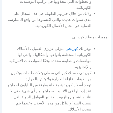
والخطوات التي يتخذونها في تركيب التوصيلات
الكهربائية.
وذلك من خلال خبرتهم الطويلة في هذا المجال على
مدى سنوات عديدة والتي اكتسبوها من واقع الممارسة
العملية في مجال الأعمال الكهربائية.
مميزات مصلح كهربائي
نوفر لك
كهربجي
منزلي عزيزي العميل ، الأسلاك
الكهربائية المختلفة بأنواعها وأشكالها ، والتي لها
مواصفات ومطابقة محددة وفقًا للمواصفات الأمريكية
والإنجليزية.
كهربائى ، سلك كهربائي مغطى بثلاث طبقات ويتكون
من طبقات عازلة للحرارة ولا يتأثر بالحرارة.
توجد أسلاك كهربائية مغطاة بطبقة من النايلون لحمايتها
عند إدخالها في الأنابيب وحمايتها من أي شيء حتى لا
تتأثر بالشحوم والزيوت أو تأثير العوامل الجوية التي
تسبب الصدأ والتآكل من هذه. الأسلاك وعندما يتم
سحب الأسلاك.