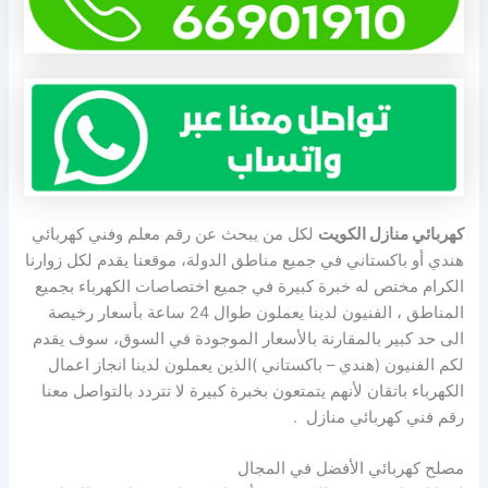
كهربائي منازل الكويت
لكل من يبحث عن رقم معلم وفني كهربائي
هندي أو باكستاني في جميع مناطق الدولة، موقعنا يقدم لكل زوارنا
الكرام مختص له خبرة كبيرة في جميع اختصاصات الكهرباء بجميع
المناطق ، الفنيون لدينا يعملون طوال 24 ساعة بأسعار رخيصة
الى حد كبير بالمقارنة بالأسعار الموجودة في السوق، سوف يقدم
لكم الفنيون (هندي – باكستاني )الذين يعملون لدينا انجاز اعمال
الكهرباء باتقان لأنهم يتمتعون بخبرة كبيرة لا تتردد بالتواصل معنا
رقم فني كهربائي منازل .
مصلح كهربائي الأفضل في المجال