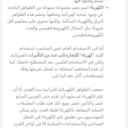
سيتم وضعها فيها
الكهرباء
اسم يضم مجموعة متنوعة من الظواهر الناتجة
عن وجود شحنة كهربائية وتدفقها. وتضم هذه الظواهر
البرق والكهرباء الساكنة. ولكنها تحتوي على مفاهيم أقل
شيوعًا مثل المجال الكهرومغناطيسي والحث
الكهرومغناطيسي.
أما في الاستخدام العام، فمن المناسب استخدام
كلمة
“كهرباء” للإشارة إلى عدد من التأثيرات
الفيزيائية.
ولكن في الاستخدام العلمي، يعد المصطلح غامضًا. كما
أن هذه المفاهيم المتعلقة به يُفضل تعريفها وفقًا
لمصطلحات أكثر دقة كما يلي:
خضعت الظواهر الكهربائية للدراسة منذ القِدم، إلا أن
علم الكهرباء لم يشهد أي تقدم حتى القرنين السابع
عشر والثامن عشر. ومع ذلك فقد ظلت التطبيقات
العملية المتعلقة بالكهرباء قليلة العدد، ولم يتمكن
المهندسون من تطبيق علم الكهرباء في الحقل
الصناعي والاستخدامات السكنية إلا في أواخر القرن