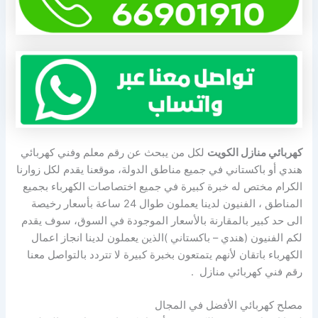
كهربائي منازل الكويت
لكل من يبحث عن رقم معلم وفني كهربائي
هندي أو باكستاني في جميع مناطق الدولة، موقعنا يقدم لكل زوارنا
الكرام مختص له خبرة كبيرة في جميع اختصاصات الكهرباء بجميع
المناطق ، الفنيون لدينا يعملون طوال 24 ساعة بأسعار رخيصة
الى حد كبير بالمقارنة بالأسعار الموجودة في السوق، سوف يقدم
لكم الفنيون (هندي – باكستاني )الذين يعملون لدينا انجاز اعمال
الكهرباء باتقان لأنهم يتمتعون بخبرة كبيرة لا تتردد بالتواصل معنا
رقم فني كهربائي منازل .
مصلح كهربائي الأفضل في المجال