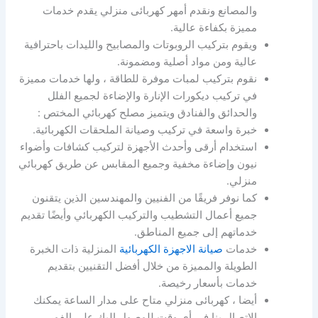
والمصانع ونقدم أمهر كهربائى منزلي يقدم خدمات
مميزة بكفاءة عالية.
ويقوم بتركيب الروبوتات والمصابيح والليدات باحترافية
عالية ومن مواد أصلية ومضمونة.
نقوم بتركيب لمبات موفرة للطاقة ، ولها خدمات مميزة
في تركيب ديكورات الإنارة والإضاءة لجميع الفلل
والحدائق والفنادق ويتميز مصلح كهربائي المختص :
خبرة واسعة في تركيب وصيانة الملحقات الكهربائية.
استخدام أرقى وأحدث الأجهزة لتركيب كشافات وأضواء
نيون وإضاءة مخفية وجميع المقابس عن طريق كهربائي
منزلي.
كما نوفر فريقًا من الفنيين والمهندسين الذين يتقنون
جميع أعمال التشطيب والتركيب الكهربائي وأيضًا تقديم
خدماتهم إلى جميع المناطق.
خدمات
صيانة الاجهزة الكهربائية
المنزلية ذات الخبرة
الطويلة والمميزة من خلال أفضل التقنيين بتقديم
خدمات بأسعار رخيصة.
أيضا ، كهربائى منزلي متاح على مدار الساعة يمكنك
الاتصال بنا في أي وقت للوصول إليك على الفور.