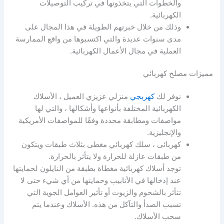
والخطوات التي يتخذونها في تركيب التوصيلات
الكهربائية.
وذلك من خلال خبرتهم الطويلة في هذا المجال على
مدى سنوات عديدة والتي اكتسبوها من واقع الممارسة
العملية في مجال الأعمال الكهربائية.
مميزات مصلح كهربائي
نوفر لك
كهربجي
منزلي عزيزي العميل ، الأسلاك
الكهربائية المختلفة بأنواعها وأشكالها ، والتي لها
مواصفات ومطابقة محددة وفقًا للمواصفات الأمريكية
والإنجليزية.
كهربائى ، سلك كهربائي مغطى بثلاث طبقات ويتكون
من طبقات عازلة للحرارة ولا يتأثر بالحرارة.
توجد أسلاك كهربائية مغطاة بطبقة من النايلون لحمايتها
عند إدخالها في الأنابيب وحمايتها من أي شيء حتى لا
تتأثر بالشحوم والزيوت أو تأثير العوامل الجوية التي
تسبب الصدأ والتآكل من هذه. الأسلاك وعندما يتم
سحب الأسلاك.