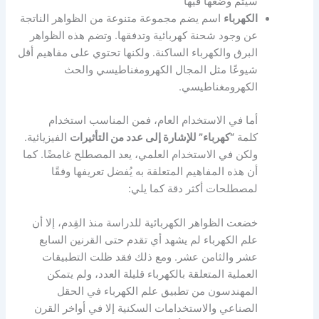
سيتم وضعها فيها
الكهرباء
اسم يضم مجموعة متنوعة من الظواهر الناتجة
عن وجود شحنة كهربائية وتدفقها. وتضم هذه الظواهر
البرق والكهرباء الساكنة. ولكنها تحتوي على مفاهيم أقل
شيوعًا مثل المجال الكهرومغناطيسي والحث
الكهرومغناطيسي.
أما في الاستخدام العام، فمن المناسب استخدام
كلمة
“كهرباء” للإشارة إلى عدد من التأثيرات
الفيزيائية.
ولكن في الاستخدام العلمي، يعد المصطلح غامضًا. كما
أن هذه المفاهيم المتعلقة به يُفضل تعريفها وفقًا
لمصطلحات أكثر دقة كما يلي:
خضعت الظواهر الكهربائية للدراسة منذ القِدم، إلا أن
علم الكهرباء لم يشهد أي تقدم حتى القرنين السابع
عشر والثامن عشر. ومع ذلك فقد ظلت التطبيقات
العملية المتعلقة بالكهرباء قليلة العدد، ولم يتمكن
المهندسون من تطبيق علم الكهرباء في الحقل
الصناعي والاستخدامات السكنية إلا في أواخر القرن