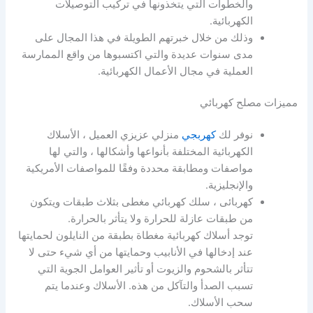
والخطوات التي يتخذونها في تركيب التوصيلات
الكهربائية.
وذلك من خلال خبرتهم الطويلة في هذا المجال على
مدى سنوات عديدة والتي اكتسبوها من واقع الممارسة
العملية في مجال الأعمال الكهربائية.
مميزات مصلح كهربائي
نوفر لك
كهربجي
منزلي عزيزي العميل ، الأسلاك
الكهربائية المختلفة بأنواعها وأشكالها ، والتي لها
مواصفات ومطابقة محددة وفقًا للمواصفات الأمريكية
والإنجليزية.
كهربائى ، سلك كهربائي مغطى بثلاث طبقات ويتكون
من طبقات عازلة للحرارة ولا يتأثر بالحرارة.
توجد أسلاك كهربائية مغطاة بطبقة من النايلون لحمايتها
عند إدخالها في الأنابيب وحمايتها من أي شيء حتى لا
تتأثر بالشحوم والزيوت أو تأثير العوامل الجوية التي
تسبب الصدأ والتآكل من هذه. الأسلاك وعندما يتم
سحب الأسلاك.