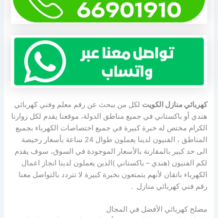
كهربائي منازل الكويت
لكل من يبحث عن رقم معلم وفني كهربائي
هندي أو باكستاني في جميع مناطق الدولة، موقعنا يقدم لكل زوارنا
الكرام مختص له خبرة كبيرة في جميع اختصاصات الكهرباء بجميع
المناطق ، الفنيون لدينا يعملون طوال 24 ساعة بأسعار رخيصة
الى حد كبير بالمقارنة بالأسعار الموجودة في السوق، سوف يقدم
لكم الفنيون (هندي – باكستاني )الذين يعملون لدينا انجاز اعمال
الكهرباء باتقان لأنهم يتمتعون بخبرة كبيرة لا تتردد بالتواصل معنا
رقم فني كهربائي منازل .
مصلح كهربائي الأفضل في المجال