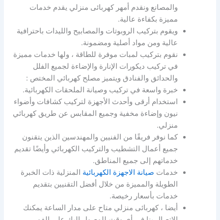
والمصانع ونقدم أمهر كهربائى منزلي يقدم خدمات
مميزة بكفاءة عالية.
ويقوم بتركيب الروبوتات والمصابيح والليدات باحترافية
عالية ومن مواد أصلية ومضمونة.
نقوم بتركيب لمبات موفرة للطاقة ، ولها خدمات مميزة
في تركيب ديكورات الإنارة والإضاءة لجميع الفلل
والحدائق والفنادق ويتميز مصلح كهربائي المختص :
خبرة واسعة في تركيب وصيانة الملحقات الكهربائية.
استخدام أرقى وأحدث الأجهزة لتركيب كشافات وأضواء
نيون وإضاءة مخفية وجميع المقابس عن طريق كهربائي
منزلي.
كما نوفر فريقًا من الفنيين والمهندسين الذين يتقنون
جميع أعمال التشطيب والتركيب الكهربائي وأيضًا تقديم
خدماتهم إلى جميع المناطق.
خدمات
صيانة الاجهزة الكهربائية
المنزلية ذات الخبرة
الطويلة والمميزة من خلال أفضل التقنيين بتقديم
خدمات بأسعار رخيصة.
أيضا ، كهربائى منزلي متاح على مدار الساعة يمكنك
الاتصال بنا في أي وقت للوصول إليك على الفور.