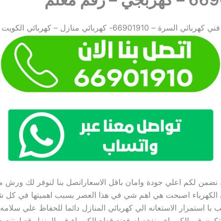
فني كهربائي السرة – 66901910- كهربائي منازل – كهربائي الكويت
من لكم اعلي جودة وامان باقل الاسعاراتصل بنا لنوفر لك ورش متحركة 
 الكهرباء اصبحت هي اهم شي في هذا العصر بسبب اهميتها في كل 
 با استمرار الاستعانه الي كهربائي المنازل دائما للحفاظ علي سلامه
كون في الكهرباء منفغصله فعند قطع الكهرباء في المنزل قد امتنع ج