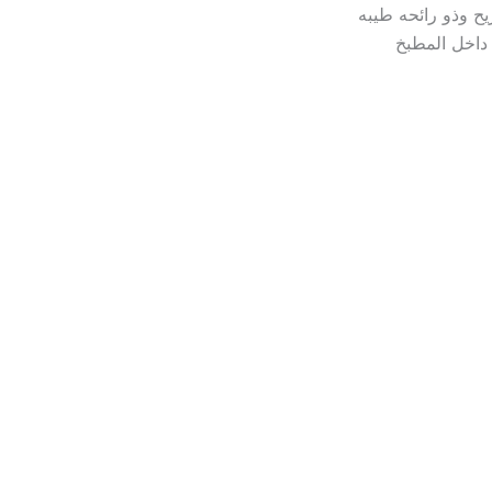
يح وذو رائحه طيبه
داخل المطبخ