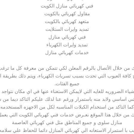
فني كهربائي منازل الكويت
مقاول كهربائي بالكويت
متعهد كهربائي بالكويت
تمديد وايرات الستلايت
فني كهربائي منازل
تمديد وايرات الكهرباء
خدمات كهربائي منازل
 من خلال الأتصال بالرقم المعلن لكي تتمكن من معرفة كل ما ترغب
كافة العيوب التي تحدث بسبب تسربات الكهرباء، ويتم ذلك بطريقة اح
جميع الفئات.
اشياء الضروريه للغايه التي لايمكن الاستغناء عنها في اي مكان نتواج
 شي اساسي ولابد منه باستمرار ورغم عنا لذلك عليكم التاكد ديما من س
ما التاكد من استخدام الكبلات المناسبه لكل من الاجهزه المستخدمه
ك من خلال هذا الموقع نعـرض خدمات فني كهربائي الكويت التي يعمل 
منازل سلوى و جميع المناطق مثل فني كهربائي العاصمة
ب با استمرار الاستعانه الي كهربائي المنازل دائما للحفاظ علي سلام