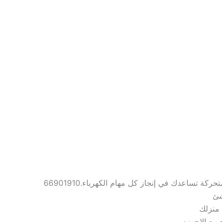
تساعدك في إنجاز كل مهام الكهرباء.66901910
شئ
 منزلك
ميع الاجهزه