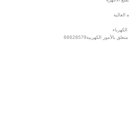
العالية
الكهرباء
الأمور الكهربية66628579