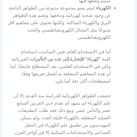
سيتم وضعها فيها
الكهرباء
اسم يضم مجموعة متنوعة من الظواهر الناتجة
عن وجود شحنة كهربائية وتدفقها. وتضم هذه الظواهر
البرق والكهرباء الساكنة. ولكنها تحتوي على مفاهيم أقل
شيوعًا مثل المجال الكهرومغناطيسي والحث
الكهرومغناطيسي.
أما في الاستخدام العام، فمن المناسب استخدام
كلمة
“كهرباء” للإشارة إلى عدد من التأثيرات
الفيزيائية.
ولكن في الاستخدام العلمي، يعد المصطلح غامضًا. كما
أن هذه المفاهيم المتعلقة به يُفضل تعريفها وفقًا
لمصطلحات أكثر دقة كما يلي:
خضعت الظواهر الكهربائية للدراسة منذ القِدم، إلا أن
علم الكهرباء لم يشهد أي تقدم حتى القرنين السابع
عشر والثامن عشر. ومع ذلك فقد ظلت التطبيقات
العملية المتعلقة بالكهرباء قليلة العدد، ولم يتمكن
المهندسون من تطبيق علم الكهرباء في الحقل
الصناعي والاستخدامات السكنية إلا في أواخر القرن