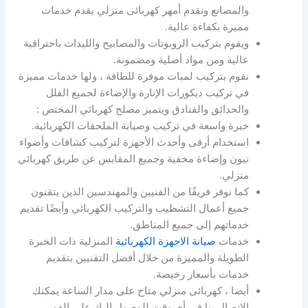
والمصانع ونقدم أمهر كهربائى منزلي يقدم خدمات
مميزة بكفاءة عالية.
ويقوم بتركيب الروبوتات والمصابيح والليدات باحترافية
عالية ومن مواد أصلية ومضمونة.
نقوم بتركيب لمبات موفرة للطاقة ، ولها خدمات مميزة
في تركيب ديكورات الإنارة والإضاءة لجميع الفلل
والحدائق والفنادق ويتميز مصلح كهربائي المختص :
خبرة واسعة في تركيب وصيانة الملحقات الكهربائية.
استخدام أرقى وأحدث الأجهزة لتركيب كشافات وأضواء
نيون وإضاءة مخفية وجميع المقابس عن طريق كهربائي
منزلي.
كما نوفر فريقًا من الفنيين والمهندسين الذين يتقنون
جميع أعمال التشطيب والتركيب الكهربائي وأيضًا تقديم
خدماتهم إلى جميع المناطق.
خدمات
صيانة الاجهزة الكهربائية
المنزلية ذات الخبرة
الطويلة والمميزة من خلال أفضل التقنيين بتقديم
خدمات بأسعار رخيصة.
أيضا ، كهربائى منزلي متاح على مدار الساعة يمكنك
الاتصال بنا في أي وقت للوصول إليك على الفور.