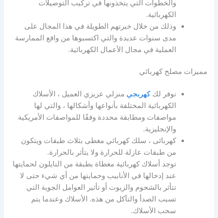
والخطوات التي يتخذونها في تركيب التوصيلات
الكهربائية.
وذلك من خلال خبرتهم الطويلة في هذا المجال على
مدى سنوات عديدة والتي اكتسبوها من واقع الممارسة
العملية في مجال الأعمال الكهربائية.
مميزات مصلح كهربائي
نوفر لك
كهربجي
منزلي عزيزي العميل ، الأسلاك
الكهربائية المختلفة بأنواعها وأشكالها ، والتي لها
مواصفات ومطابقة محددة وفقًا للمواصفات الأمريكية
والإنجليزية.
كهربائى ، سلك كهربائي مغطى بثلاث طبقات ويتكون
من طبقات عازلة للحرارة ولا يتأثر بالحرارة.
توجد أسلاك كهربائية مغطاة بطبقة من النايلون لحمايتها
عند إدخالها في الأنابيب وحمايتها من أي شيء حتى لا
تتأثر بالشحوم والزيوت أو تأثير العوامل الجوية التي
تسبب الصدأ والتآكل من هذه. الأسلاك وعندما يتم
سحب الأسلاك.