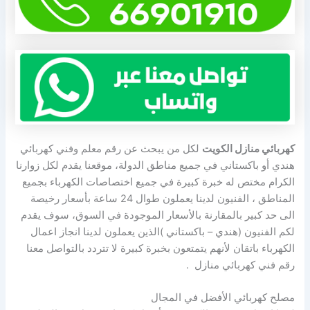
كهربائي منازل الكويت
لكل من يبحث عن رقم معلم وفني كهربائي
هندي أو باكستاني في جميع مناطق الدولة، موقعنا يقدم لكل زوارنا
الكرام مختص له خبرة كبيرة في جميع اختصاصات الكهرباء بجميع
المناطق ، الفنيون لدينا يعملون طوال 24 ساعة بأسعار رخيصة
الى حد كبير بالمقارنة بالأسعار الموجودة في السوق، سوف يقدم
لكم الفنيون (هندي – باكستاني )الذين يعملون لدينا انجاز اعمال
الكهرباء باتقان لأنهم يتمتعون بخبرة كبيرة لا تتردد بالتواصل معنا
رقم فني كهربائي منازل .
مصلح كهربائي الأفضل في المجال