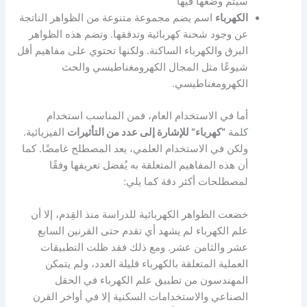
سيتم وضعها فيها
الكهرباء
اسم يضم مجموعة متنوعة من الظواهر الناتجة
عن وجود شحنة كهربائية وتدفقها. وتضم هذه الظواهر
البرق والكهرباء الساكنة. ولكنها تحتوي على مفاهيم أقل
شيوعًا مثل المجال الكهرومغناطيسي والحث
الكهرومغناطيسي.
أما في الاستخدام العام، فمن المناسب استخدام
كلمة
“كهرباء” للإشارة إلى عدد من التأثيرات
الفيزيائية.
ولكن في الاستخدام العلمي، يعد المصطلح غامضًا. كما
أن هذه المفاهيم المتعلقة به يُفضل تعريفها وفقًا
لمصطلحات أكثر دقة كما يلي:
خضعت الظواهر الكهربائية للدراسة منذ القِدم، إلا أن
علم الكهرباء لم يشهد أي تقدم حتى القرنين السابع
عشر والثامن عشر. ومع ذلك فقد ظلت التطبيقات
العملية المتعلقة بالكهرباء قليلة العدد، ولم يتمكن
المهندسون من تطبيق علم الكهرباء في الحقل
الصناعي والاستخدامات السكنية إلا في أواخر القرن