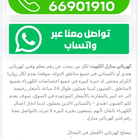
كهربائي منازل الكويت
لكل من يبحث عن رقم معلم وفني كهربائي
هندي أو باكستاني في جميع مناطق الدولة، موقعنا يقدم لكل زوارنا
الكرام مختص له خبرة كبيرة في جميع اختصاصات الكهرباء بجميع
المناطق ، الفنيون لدينا يعملون طوال 24 ساعة بأسعار رخيصة
الى حد كبير بالمقارنة بالأسعار الموجودة في السوق، سوف يقدم
لكم الفنيون (هندي – باكستاني )الذين يعملون لدينا انجاز اعمال
الكهرباء باتقان لأنهم يتمتعون بخبرة كبيرة لا تتردد بالتواصل معنا
رقم فني كهربائي منازل .
مصلح كهربائي الأفضل في المجال