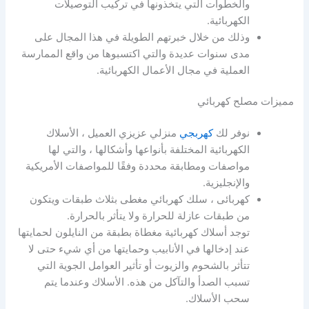
والخطوات التي يتخذونها في تركيب التوصيلات
الكهربائية.
وذلك من خلال خبرتهم الطويلة في هذا المجال على
مدى سنوات عديدة والتي اكتسبوها من واقع الممارسة
العملية في مجال الأعمال الكهربائية.
مميزات مصلح كهربائي
نوفر لك
كهربجي
منزلي عزيزي العميل ، الأسلاك
الكهربائية المختلفة بأنواعها وأشكالها ، والتي لها
مواصفات ومطابقة محددة وفقًا للمواصفات الأمريكية
والإنجليزية.
كهربائى ، سلك كهربائي مغطى بثلاث طبقات ويتكون
من طبقات عازلة للحرارة ولا يتأثر بالحرارة.
توجد أسلاك كهربائية مغطاة بطبقة من النايلون لحمايتها
عند إدخالها في الأنابيب وحمايتها من أي شيء حتى لا
تتأثر بالشحوم والزيوت أو تأثير العوامل الجوية التي
تسبب الصدأ والتآكل من هذه. الأسلاك وعندما يتم
سحب الأسلاك.