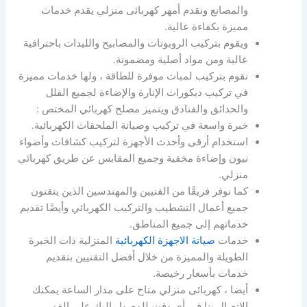
والمصانع ونقدم أمهر كهربائى منزلي يقدم خدمات
مميزة بكفاءة عالية.
ويقوم بتركيب الروبوتات والمصابيح والليدات باحترافية
عالية ومن مواد أصلية ومضمونة.
نقوم بتركيب لمبات موفرة للطاقة ، ولها خدمات مميزة
في تركيب ديكورات الإنارة والإضاءة لجميع الفلل
والحدائق والفنادق ويتميز مصلح كهربائي المختص :
خبرة واسعة في تركيب وصيانة الملحقات الكهربائية.
استخدام أرقى وأحدث الأجهزة لتركيب كشافات وأضواء
نيون وإضاءة مخفية وجميع المقابس عن طريق كهربائي
منزلي.
كما نوفر فريقًا من الفنيين والمهندسين الذين يتقنون
جميع أعمال التشطيب والتركيب الكهربائي وأيضًا تقديم
خدماتهم إلى جميع المناطق.
خدمات
صيانة الاجهزة الكهربائية
المنزلية ذات الخبرة
الطويلة والمميزة من خلال أفضل التقنيين بتقديم
خدمات بأسعار رخيصة.
أيضا ، كهربائى منزلي متاح على مدار الساعة يمكنك
الاتصال بنا في أي وقت للوصول إليك على الفور.