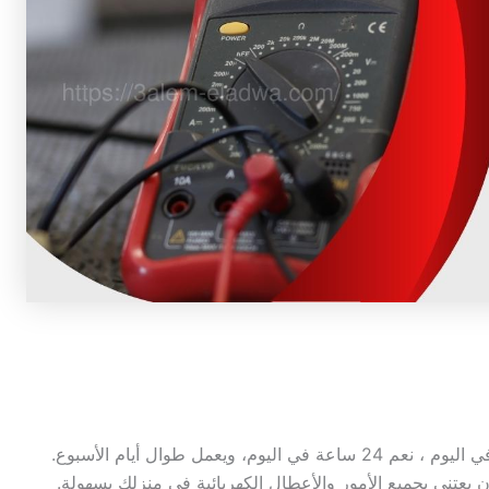
عتني بجميع الأمور والأعطال الكهربائية في منزلك بسهولة.