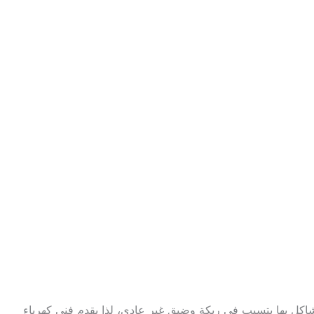
مشاكل بها يتسبب في ربكة وضيق غير عادي، لذا يقدم فني كهرباء