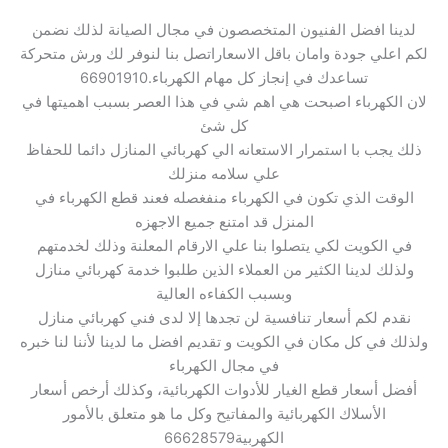
لدينا افضل الفنيون المتخصصون في مجال الصيانة لذلك نضمن
لكم اعلي جودة وامان باقل الاسعاراتصل بنا لنوفر لك ورش متحركة
تساعدك في إنجاز كل مهام الكهرباء.66901910
لان الكهرباء اصبحت هي اهم شي في هذا العصر بسبب اهميتها في
كل شئ
ذلك يجب با استمرار الاستعانه الي كهربائي المنازل دائما للحفاظ
علي سلامه منزلك
الوقت الذي تكون في الكهرباء منفغصله فعند قطع الكهرباء في
المنزل قد امتنع جميع الاجهزه
في الكويت لكي يتصلوا بنا علي الارقام المعلنة وذلك لخدمتهم
ولذلك لدينا الكثير من العملاء الذين طلبوا خدمة كهربائي منازل
وبسبب الكفاءه العالية
نقدم لكم أسعار تنافسية لن تجدها إلا لدى فني كهربائي منازل
ولذلك في كل مكان في الكويت و تقديم افضل ما لدينا لأننا لنا خبره
في مجال الكهرباء
أفضل أسعار قطع الغيار للأدوات الكهربائية، وكذلك أرخص أسعار
الأسلاك الكهربائية والمفاتيح وكل ما هو متعلق بالأمور
الكهربية66628579