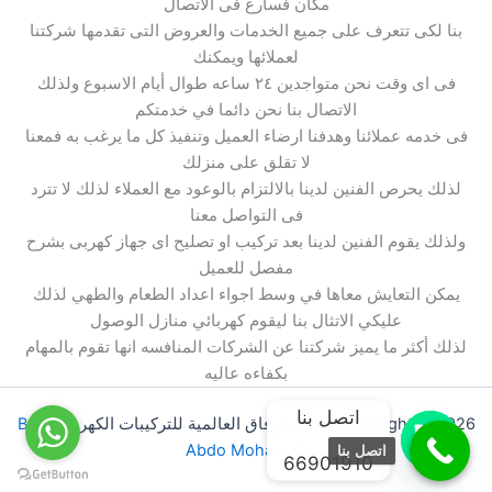
مكان فسارع فى الاتصال
بنا لكى تتعرف على جميع الخدمات والعروض التى تقدمها شركتنا
لعملائها ويمكنك
فى اى وقت نحن متواجدين ٢٤ ساعه طوال أيام الاسبوع ولذلك
الاتصال بنا نحن دائما في خدمتكم
فى خدمه عملائنا وهدفنا ارضاء العميل وتنفيذ كل ما يرغب به فمعنا
لا تقلق على منزلك
لذلك يحرص الفنين لدينا بالالتزام بالوعود مع العملاء لذلك لا تترد
فى التواصل معنا
ولذلك يقوم الفنين لدينا بعد تركيب او تصليح اى جهاز كهربى بشرح
مفصل للعميل
يمكن التعايش معاها في وسط اجواء اعداد الطعام والطهي لذلك
عليكي الاتثال بنا ليقوم كهربائي منازل الوصول
لذلك أكثر ما يميز شركتنا عن الشركات المنافسه انها تقوم بالمهام
بكفاءه عاليه
اتصل بنا
Copyright © 2026 شركة الوفاق العالمية للتركيبات الكهربائية |
By
Abdo Mohamed
اتصل بنا
66901910