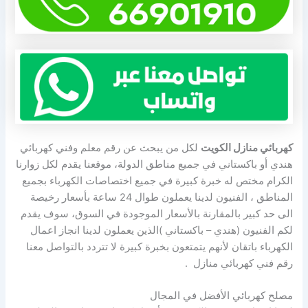
كهربائي منازل الكويت
لكل من يبحث عن رقم معلم وفني كهربائي
هندي أو باكستاني في جميع مناطق الدولة، موقعنا يقدم لكل زوارنا
الكرام مختص له خبرة كبيرة في جميع اختصاصات الكهرباء بجميع
المناطق ، الفنيون لدينا يعملون طوال 24 ساعة بأسعار رخيصة
الى حد كبير بالمقارنة بالأسعار الموجودة في السوق، سوف يقدم
لكم الفنيون (هندي – باكستاني )الذين يعملون لدينا انجاز اعمال
الكهرباء باتقان لأنهم يتمتعون بخبرة كبيرة لا تتردد بالتواصل معنا
رقم فني كهربائي منازل .
مصلح كهربائي الأفضل في المجال