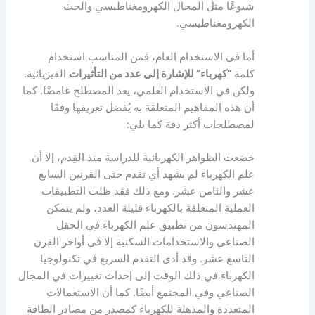
شيوعًا مثل المجال الكهرومغناطيسي والحث
الكهرومغناطيسي.
أما في الاستخدام العام، فمن المناسب استخدام
كلمة
“كهرباء” للإشارة إلى عدد من التأثيرات
الفيزيائية.
ولكن في الاستخدام العلمي، يعد المصطلح غامضًا. كما
أن هذه المفاهيم المتعلقة به يُفضل تعريفها وفقًا
لمصطلحات أكثر دقة كما يلي:
خضعت الظواهر الكهربائية للدراسة منذ القِدم، إلا أن
علم الكهرباء لم يشهد أي تقدم حتى القرنين السابع
عشر والثامن عشر. ومع ذلك فقد ظلت التطبيقات
العملية المتعلقة بالكهرباء قليلة العدد، ولم يتمكن
المهندسون من تطبيق علم الكهرباء في الحقل
الصناعي والاستخدامات السكنية إلا في أواخر القرن
التاسع عشر. وقد أدى التقدم السريع في تكنولوجيا
الكهرباء في ذلك الوقت إلى إحداث تغييرات في المجال
الصناعي وفي المجتمع أيضًا. كما أن الاستعمالات
المتعددة والمذهلة للكهرباء كمصدر من مصادر الطاقة