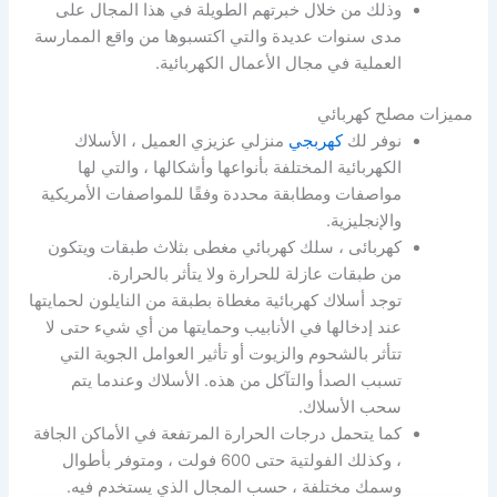
وذلك من خلال خبرتهم الطويلة في هذا المجال على
مدى سنوات عديدة والتي اكتسبوها من واقع الممارسة
العملية في مجال الأعمال الكهربائية.
مميزات مصلح كهربائي
نوفر لك
كهربجي
منزلي عزيزي العميل ، الأسلاك
الكهربائية المختلفة بأنواعها وأشكالها ، والتي لها
مواصفات ومطابقة محددة وفقًا للمواصفات الأمريكية
والإنجليزية.
كهربائى ، سلك كهربائي مغطى بثلاث طبقات ويتكون
من طبقات عازلة للحرارة ولا يتأثر بالحرارة.
توجد أسلاك كهربائية مغطاة بطبقة من النايلون لحمايتها
عند إدخالها في الأنابيب وحمايتها من أي شيء حتى لا
تتأثر بالشحوم والزيوت أو تأثير العوامل الجوية التي
تسبب الصدأ والتآكل من هذه. الأسلاك وعندما يتم
سحب الأسلاك.
كما يتحمل درجات الحرارة المرتفعة في الأماكن الجافة
، وكذلك الفولتية حتى 600 فولت ، ومتوفر بأطوال
وسمك مختلفة ، حسب المجال الذي يستخدم فيه.