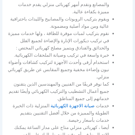
والمصانع ونقدم أمهر كهربائى منزلي يقدم خدمات
مميزة بكفاءة عالية.
ويقوم بتركيب الروبوتات والمصابيح والليدات باحترافية
عالية ومن مواد أصلية ومضمونة.
نقوم بتركيب لمبات موفرة للطاقة ، ولها خدمات مميزة
في تركيب ديكورات الإنارة والإضاءة لجميع الفلل
والحدائق والفنادق ويتميز مصلح كهربائي المختص :
خبرة واسعة في تركيب وصيانة الملحقات الكهربائية.
استخدام أرقى وأحدث الأجهزة لتركيب كشافات وأضواء
نيون وإضاءة مخفية وجميع المقابس عن طريق كهربائي
منزلي.
كما نوفر فريقًا من الفنيين والمهندسين الذين يتقنون
جميع أعمال التشطيب والتركيب الكهربائي وأيضًا تقديم
خدماتهم إلى جميع المناطق.
خدمات
صيانة الاجهزة الكهربائية
المنزلية ذات الخبرة
الطويلة والمميزة من خلال أفضل التقنيين بتقديم
خدمات بأسعار رخيصة.
أيضا ، كهربائى منزلي متاح على مدار الساعة يمكنك
الاتصال بنا في أي وقت للوصول إليك على الفور.