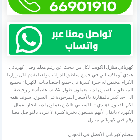
كهربائي منازل الكويت
لكل من يبحث عن رقم معلم وفني كهربائي
هندي أو باكستاني في جميع مناطق الدولة، موقعنا يقدم لكل زوارنا
الكرام مختص له خبرة كبيرة في جميع اختصاصات الكهرباء بجميع
المناطق ، الفنيون لدينا يعملون طوال 24 ساعة بأسعار رخيصة
الى حد كبير بالمقارنة بالأسعار الموجودة في السوق، سوف يقدم
لكم الفنيون (هندي – باكستاني )الذين يعملون لدينا انجاز اعمال
الكهرباء باتقان لأنهم يتمتعون بخبرة كبيرة لا تتردد بالتواصل معنا
رقم فني كهربائي منازل .
مصلح كهربائي الأفضل في المجال