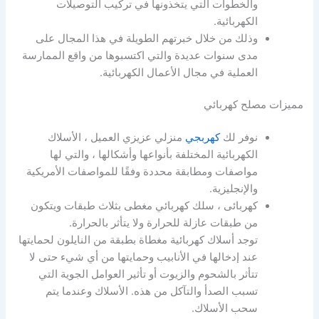
والخطوات التي يتخذونها في تركيب التوصيلات
الكهربائية.
وذلك من خلال خبرتهم الطويلة في هذا المجال على
مدى سنوات عديدة والتي اكتسبوها من واقع الممارسة
العملية في مجال الأعمال الكهربائية.
مميزات مصلح كهربائي
نوفر لك
كهربجي
منزلي عزيزي العميل ، الأسلاك
الكهربائية المختلفة بأنواعها وأشكالها ، والتي لها
مواصفات ومطابقة محددة وفقًا للمواصفات الأمريكية
والإنجليزية.
كهربائى ، سلك كهربائي مغطى بثلاث طبقات ويتكون
من طبقات عازلة للحرارة ولا يتأثر بالحرارة.
توجد أسلاك كهربائية مغطاة بطبقة من النايلون لحمايتها
عند إدخالها في الأنابيب وحمايتها من أي شيء حتى لا
تتأثر بالشحوم والزيوت أو تأثير العوامل الجوية التي
تسبب الصدأ والتآكل من هذه. الأسلاك وعندما يتم
سحب الأسلاك.