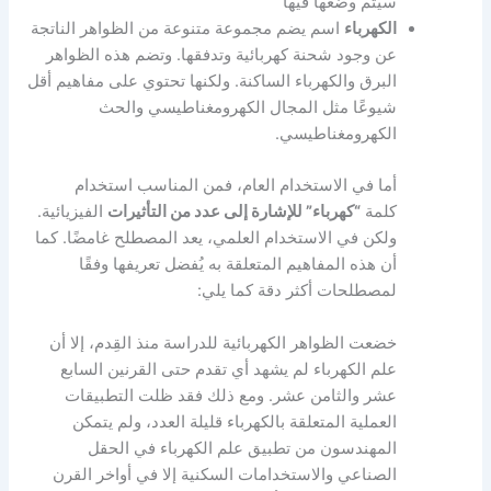
سيتم وضعها فيها
الكهرباء
اسم يضم مجموعة متنوعة من الظواهر الناتجة
عن وجود شحنة كهربائية وتدفقها. وتضم هذه الظواهر
البرق والكهرباء الساكنة. ولكنها تحتوي على مفاهيم أقل
شيوعًا مثل المجال الكهرومغناطيسي والحث
الكهرومغناطيسي.
أما في الاستخدام العام، فمن المناسب استخدام
كلمة
“كهرباء” للإشارة إلى عدد من التأثيرات
الفيزيائية.
ولكن في الاستخدام العلمي، يعد المصطلح غامضًا. كما
أن هذه المفاهيم المتعلقة به يُفضل تعريفها وفقًا
لمصطلحات أكثر دقة كما يلي:
خضعت الظواهر الكهربائية للدراسة منذ القِدم، إلا أن
علم الكهرباء لم يشهد أي تقدم حتى القرنين السابع
عشر والثامن عشر. ومع ذلك فقد ظلت التطبيقات
العملية المتعلقة بالكهرباء قليلة العدد، ولم يتمكن
المهندسون من تطبيق علم الكهرباء في الحقل
الصناعي والاستخدامات السكنية إلا في أواخر القرن