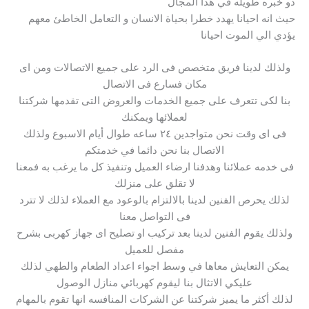
ذو خبره طويله في هذا المجال
حيث انه احيانا يهدد خطرا بحياة الانسان و التعامل الخاطئ معهم
يؤدي الي الموت احيانا
ولذلك لدينا فريق متخصص فى الرد على جميع الاتصالات ومن اى
مكان فسارع فى الاتصال
بنا لكى تتعرف على جميع الخدمات والعروض التى تقدمها شركتنا
لعملائها ويمكنك
فى اى وقت نحن متواجدين ٢٤ ساعه طوال أيام الاسبوع ولذلك
الاتصال بنا نحن دائما في خدمتكم
فى خدمه عملائنا وهدفنا ارضاء العميل وتنفيذ كل ما يرغب به فمعنا
لا تقلق على منزلك
لذلك يحرص الفنين لدينا بالالتزام بالوعود مع العملاء لذلك لا تترد
فى التواصل معنا
ولذلك يقوم الفنين لدينا بعد تركيب او تصليح اى جهاز كهربى بشرح
مفصل للعميل
يمكن التعايش معاها في وسط اجواء اعداد الطعام والطهي لذلك
عليكي الاتثال بنا ليقوم كهربائي منازل الوصول
لذلك أكثر ما يميز شركتنا عن الشركات المنافسه انها تقوم بالمهام