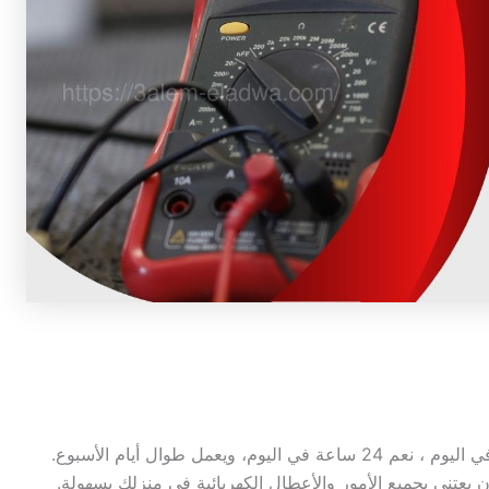
عتني بجميع الأمور والأعطال الكهربائية في منزلك بسهولة.