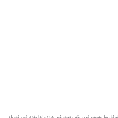
مشاكل بها يتسبب في ربكة وضيق غير عادي، لذا يقدم فني كهرباء