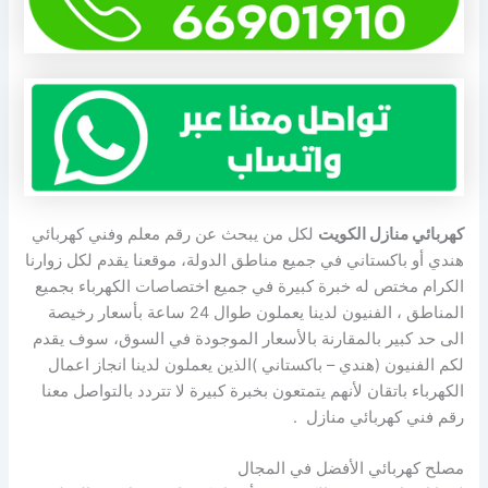
كهربائي منازل الكويت
لكل من يبحث عن رقم معلم وفني كهربائي
هندي أو باكستاني في جميع مناطق الدولة، موقعنا يقدم لكل زوارنا
الكرام مختص له خبرة كبيرة في جميع اختصاصات الكهرباء بجميع
المناطق ، الفنيون لدينا يعملون طوال 24 ساعة بأسعار رخيصة
الى حد كبير بالمقارنة بالأسعار الموجودة في السوق، سوف يقدم
لكم الفنيون (هندي – باكستاني )الذين يعملون لدينا انجاز اعمال
الكهرباء باتقان لأنهم يتمتعون بخبرة كبيرة لا تتردد بالتواصل معنا
رقم فني كهربائي منازل .
مصلح كهربائي الأفضل في المجال