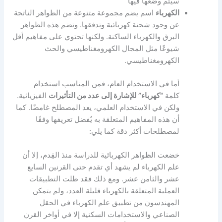
سيتم وضعها فيها
الكهرباء
اسم يضم مجموعة متنوعة من الظواهر الناتجة
عن وجود شحنة كهربائية وتدفقها. وتضم هذه الظواهر
البرق والكهرباء الساكنة. ولكنها تحتوي على مفاهيم أقل
شيوعًا مثل المجال الكهرومغناطيسي والحث
الكهرومغناطيسي.
أما في الاستخدام العام، فمن المناسب استخدام
كلمة
“كهرباء” للإشارة إلى عدد من التأثيرات
الفيزيائية.
ولكن في الاستخدام العلمي، يعد المصطلح غامضًا. كما
أن هذه المفاهيم المتعلقة به يُفضل تعريفها وفقًا
لمصطلحات أكثر دقة كما يلي:
خضعت الظواهر الكهربائية للدراسة منذ القِدم، إلا أن
علم الكهرباء لم يشهد أي تقدم حتى القرنين السابع
عشر والثامن عشر. ومع ذلك فقد ظلت التطبيقات
العملية المتعلقة بالكهرباء قليلة العدد، ولم يتمكن
المهندسون من تطبيق علم الكهرباء في الحقل
الصناعي والاستخدامات السكنية إلا في أواخر القرن