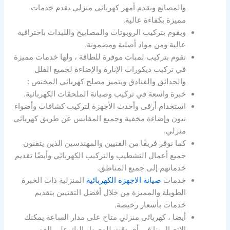
والمصانع ونقدم أمهر كهربائى منزلي يقدم خدمات
مميزة بكفاءة عالية.
ويقوم بتركيب الروبوتات والمصابيح والليدات باحترافية
عالية ومن مواد أصلية ومضمونة.
نقوم بتركيب لمبات موفرة للطاقة ، ولها خدمات مميزة
في تركيب ديكورات الإنارة والإضاءة لجميع الفلل
والحدائق والفنادق ويتميز مصلح كهربائي المختص :
خبرة واسعة في تركيب وصيانة الملحقات الكهربائية.
استخدام أرقى وأحدث الأجهزة لتركيب كشافات وأضواء
نيون وإضاءة مخفية وجميع المقابس عن طريق كهربائي
منزلي.
كما نوفر فريقًا من الفنيين والمهندسين الذين يتقنون
جميع أعمال التشطيب والتركيب الكهربائي وأيضًا تقديم
خدماتهم إلى جميع المناطق.
خدمات
صيانة الاجهزة الكهربائية
المنزلية ذات الخبرة
الطويلة والمميزة من خلال أفضل التقنيين بتقديم
خدمات بأسعار رخيصة.
أيضا ، كهربائى منزلي متاح على مدار الساعة يمكنك
الاتصال بنا في أي وقت للوصول إليك على الفور.