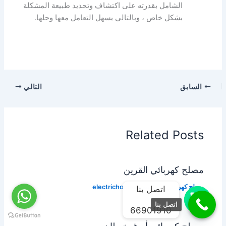
الشامل بقدرته على اكتشاف وتحديد طبيعة المشكلة
بشكل خاص ، وبالتالي يسهل التعامل معها وحلها.
السابق
التالي
Related Posts
مصلح كهربائي القرين
مصلح كهربائي
/ بواسطة
electrichomes
اتصل بنا
اتصل بنا
66901910
مصلح كهربائي أبرق خيطان