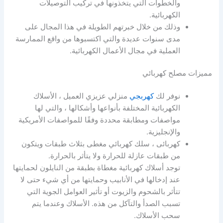
والخطوات التي يتخذونها في تركيب التوصيلات
الكهربائية.
وذلك من خلال خبرتهم الطويلة في هذا المجال على
مدى سنوات عديدة والتي اكتسبوها من واقع الممارسة
العملية في مجال الأعمال الكهربائية.
مميزات مصلح كهربائي
نوفر لك
كهربجي
منزلي عزيزي العميل ، الأسلاك
الكهربائية المختلفة بأنواعها وأشكالها ، والتي لها
مواصفات ومطابقة محددة وفقًا للمواصفات الأمريكية
والإنجليزية.
كهربائى ، سلك كهربائي مغطى بثلاث طبقات ويتكون
من طبقات عازلة للحرارة ولا يتأثر بالحرارة.
توجد أسلاك كهربائية مغطاة بطبقة من النايلون لحمايتها
عند إدخالها في الأنابيب وحمايتها من أي شيء حتى لا
تتأثر بالشحوم والزيوت أو تأثير العوامل الجوية التي
تسبب الصدأ والتآكل من هذه. الأسلاك وعندما يتم
سحب الأسلاك.