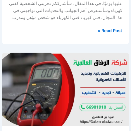
عليها يوميًا. في هذا المقال، سأشارككم تجربتي الشخصية كفني
كهرباء وسأستعرض أهم الجوانب والتحديات التي تواجهني في
هذا المجال. فني كهرباء فني الكهرباء هو شخص مؤهل ومدرب
معلم
Read Post »
كهربائي
الفروانية
/
66901910
/
صيانة
كهرباء
الكويت
/
افضل
كهربائي
بالكويت