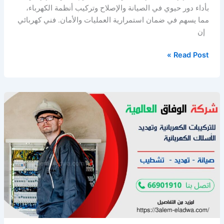
بأداء دور حيوي في الصيانة والإصلاح وتركيب أنظمة الكهرباء،
مما يسهم في ضمان استمرارية العمليات والأمان. فني كهربائي
إن
افضل
Read Post »
كهربائي
منازل
السالمية
/
66901910
/
شركة
صيانة
كهرباء
الكويت
/
معلم
كهربائي