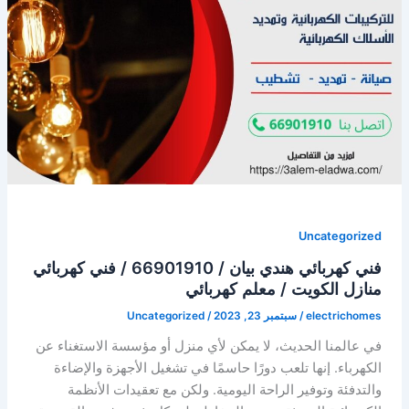
66901910
/
كهربجي
الكويت
/
كهربائي
هندي
Uncategorized
فني كهربائي هندي بيان / 66901910 / فني كهربائي
منازل الكويت / معلم كهربائي
electrichomes
/
سبتمبر 23, 2023
/
Uncategorized
في عالمنا الحديث، لا يمكن لأي منزل أو مؤسسة الاستغناء عن
الكهرباء. إنها تلعب دورًا حاسمًا في تشغيل الأجهزة والإضاءة
والتدفئة وتوفير الراحة اليومية. ولكن مع تعقيدات الأنظمة