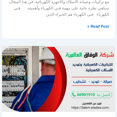
مع تركيبات وصيانة الأسلاك والأجهزة الكهربائية. في هذا المقال،
سنلقي نظرة عامة على مهمة فني الكهرباء وأهميته. فني
الكهرباء فني الكهرباء هم الخبراء الذين
كهربائي
Read Post »
منازل
الكويت
المهبولة
/
66901910
/
كهربائي
باكستاني
/
تركيب
ثريات
واسبوت
لايت