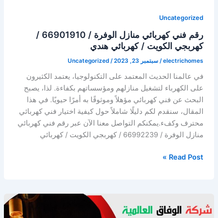
Uncategorized
رقم فني كهربائي منازل الوفرة / 66901910 /
كهربجي الكويت / كهربائي هندي
electrichomes
/
سبتمبر 23, 2023
/
Uncategorized
في عالمنا الحديث المعتمد على التكنولوجيا، يعتمد الكثيرون
على الكهرباء لتشغيل منازلهم ومؤسساتهم بكفاءة. لذا، يصبح
البحث عن فني كهربائي مؤهلاً وموثوقًا به أمرًا حيويًا. في هذا
المقال، سنقدم لكم دليلًا شاملاً حول كيفية اختيار فني كهربائي
محترف وكفء.يمكنكم التواصل معنا الآن عبر رقم فني كهربائي
منازل الوفرة / 66992239 / كهربجي الكويت / كهربائي
رقم
Read Post »
فني
كهربائي
منازل
الوفرة
/