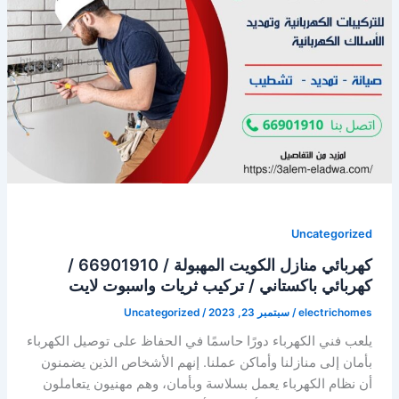
افضل
فني
كهربائي
/
كهربائي
منازل
/
خدمة
24
ساعة
Uncategorized
كهربائي منازل الكويت المهبولة / 66901910 /
كهربائي باكستاني / تركيب ثريات واسبوت لايت
electrichomes
/
سبتمبر 23, 2023
/
Uncategorized
يلعب فني الكهرباء دورًا حاسمًا في الحفاظ على توصيل الكهرباء
بأمان إلى منازلنا وأماكن عملنا. إنهم الأشخاص الذين يضمنون
أن نظام الكهرباء يعمل بسلاسة وبأمان، وهم مهنيون يتعاملون