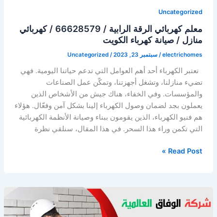
Uncategorized
معلم كهربائي الرقة الرابية / 66628579 / كهربائي
منازل / صيانة كهرباء الكويت
electrichomes
/
سبتمبر 23, 2023
/
Uncategorized
تعتبر الكهرباء أحد أهم العوامل التي تدعم حياتنا اليومية. فهي
تضيء منازلنا، وتشغل أجهزتنا، وتمكّن عمل الصناعات
والمؤسسات. وفي الخفاء، هناك جيش من الأشخاص الذين
يعملون بجد لضمان وصول الكهرباء إلينا بشكل آمن وفعّال. هؤلاء
هم فنيو الكهرباء، الذين يقومون ببناء وصيانة الأنظمة الكهربائية
التي تكمن وراء هذا السحر. في هذا المقال، سنلقي نظرة
معلم
Read Post »
كهربائي
الرقة
الرابية
/
66628579