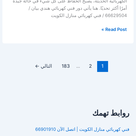
الكهربائية الحديثة، يصبح الحفاظ على كل شيء في حالة جيدة
أمرًا أكثر تحديًا. هنا يأتي دور فني كهربائي هندي بيان /
66629504 / فني كهربائي منازل الكويت
فني
Read Post »
كهربائي
هندي
بيان
/
66901910
1
2
…
183
التالي
←
/
فني
كهربائي
منازل
الكويت
/
روابط تهمك
معلم
كهربائي
فني كهربائي منازل الكويت | اتصل الآن 66901910