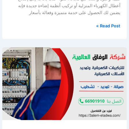
أعطال الكهرباء المنزلية أو تركيب أنظمة إضاءة جديدة فإنه
يضمن لك الحصول على خدمة متميزة وفعالة بأسعار
كهربائي
Read Post »
الجهراء/
66901910
/
فني
كهربائي
منازل
الجهراء
/
رقم
كهربائي
الجهراء