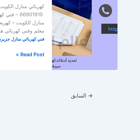
66901910 –
منازل الكويت – كهرب
معلم وفني كهربائي هن
فني كهربائي منازل جزيرة 
فني
Read Post »
كهربائي
منازل
جزيرة
أم
النمل
→
السابق