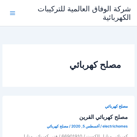
خطي
شركة الوفاق العالمية للتركيبات
لى
الكهربائية
Main
لمحتوى
Menu
مصلح كهربائي
مصلح كهربائي
مصلح كهربائي القرين
electrichomes
/
أغسطس 5, 2020
/
مصلح كهربائي
كهربائي منازل الكويت / 66901910 / فني كهربائي منازل