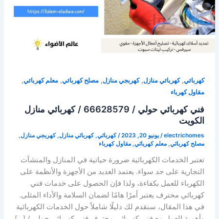
,
,
,
,
,
كهربائي
كهربائي منازل
كهربجي منازل
مصلح كهربائي
معلم كهربائي
مقاول كهرباء
فني كهربائي حولي / 66628579 / كهربائي منازل
الكويت
electrichomes
/
يونيو 20, 2023
/
كهربائي
,
كهربائي منازل
,
كهربجي منازل
,
مصلح كهربائي
,
معلم كهربائي
,
مقاول كهرباء
تعتبر الخدمات الكهربائية ضرورة حياتية في المنازل والمنشآت
التجارية على حد سواء. يعتمد العديد من الأجهزة والأنظمة على
الكهرباء للعمل بكفاءة، ولذا فإن الحصول على خدمات فني
كهربائي محترف يعتبر أمرًا هامًا لضمان السلامة والأداء المثلى.
في هذا المقال، سنقدم لك دليلًا شاملاً حول الخدمات الكهربائية
وأهمية العمل مع فني كهربائي محترف.فني كهربائي حولي / […]