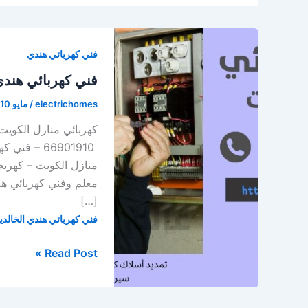
فني كهربائي هندي
فني كهربائي هندي
electrichomes
/
مايو 10, 2021
66901910 –
منازل الكويت – كهرب
معلم وفني كهربائي هن
[…]
فني كهربائي هندي الخالدي
فني
Read Post »
كهربائي
هندي
الخالدية