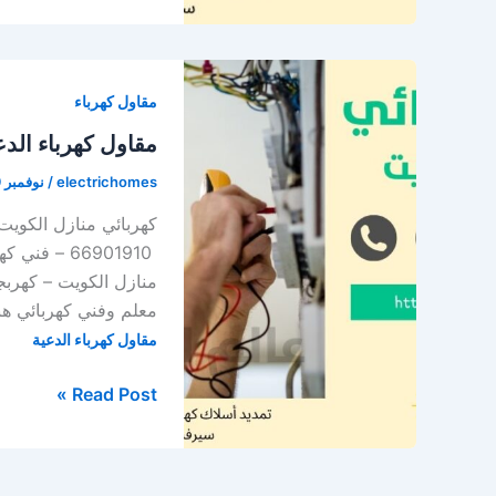
كهرباء
الكويت
/
مقاول كهرباء
66628579
/
مقاول كهرباء الدع
كهربائي
electrichomes
/
نوفمبر 19, 2020
منازل
الكويت
66901910 –
منازل الكويت – كهرب
معلم وفني كهربائي هن
مقاول كهرباء الدعية
مقاول
Read Post »
كهرباء
الدعية