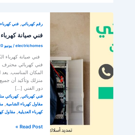
,
رقم كهربائي
فني كهرباء
فني صيانة كهرباء الكويت / 66628579 / 
electrichomes
/
يونيو 20, 2023
فني كهربائي محترف لص
المكان المناسب. يعد ا
منزلك وتأكيد أن جميع
دور الفني […]
,
فني كهربائي
كهربائي من
,
مقاول كهرباء الشامية
مق
,
كهرباء العديلية
مقاول كهر
فني
Read Post »
صيانة