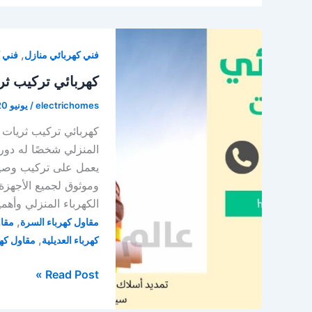
,
فني كهربائي منازل
فني ك
كهربائي تركيب ثريات واسبوتلا
electrichomes
/
يونيو 20, 2023
المنزلي شخصًا له دو
يعمل على تركيب وصيانة
وموثوق لجميع الأجهزة
الكهرباء المنزلي وأهم
,
مقاول كهرباء السرة
مقاو
,
كهرباء العديلية
مقاول كهرب
كهربائي
Read Post »
تركيب
ثريات