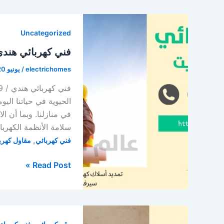
واسبوتلايت
/
Uncategorized
66628579
/
فني كهربائي هندي / 66628579 / فني كهربائي مناز
كهربائي
electrichomes
/
يونيو 20, 2023
قسايم
الحيوية في حياتنا الي
في منازلنا. وبما أن 
سلامة الأنظمة الكهربائي
,
فني كهربائي
مقاول كهربا
فني
Read Post »
كهربائي
هندي
/
66628579