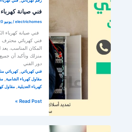
,
رقم كهربائي
فني كهرباء
/
فني
فني صيانة كهرباء الكويت / 66628579 / 
كهربائي
electrichomes
/
يونيو 20, 2023
منازل
الكويت
فني كهربائي محترف لص
المكان المناسب. يعد ا
منزلك وتأكيد أن جميع
دور الفني
,
فني كهربائي
كهربائي من
,
مقاول كهرباء الشامية
مق
,
كهرباء العديلية
مقاول كهر
فني
Read Post »
صيانة
كهرباء
الكويت
/