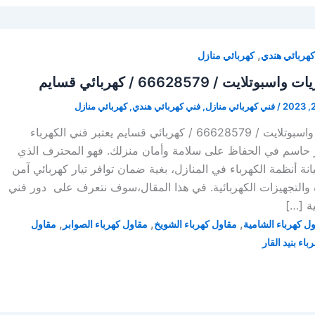
,
هربائي هندي
كهربائي منازل
يت / 66628579 / كهربائي قسايم
/
فني كهربائي منازل
,
فني كهربائي هندي
,
كهربائي منازل
كهربائي تركيب ثريات واسبوتلايت / 66628579 / كهربائي قسايم يعتبر فني الكهرباء
ر حاسم في الحفاظ على سلامة وأمان منزلك. فهو المحترف الذي
 أنظمة الكهرباء في المنازل، بغية ضمان توافر تيار كهربائي آمن
 والتجهيزات الكهربائية. في هذا المقال،سوف نتعرف على دور فني
ية […]
,
,
,
ل كهرباء الشامية
مقاول كهرباء الشويخ
مقاول كهرباء الصوابر
مقاول
اء بنيد القار