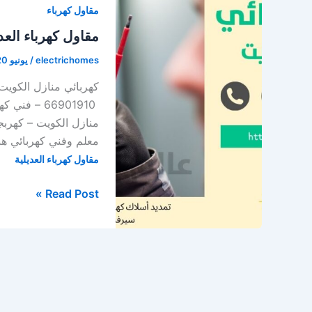
مقاول كهرباء
66628579
/
مقاول كهرباء العد
كهربائي
electrichomes
/
يونيو 20, 2021
منازل
الكويت
66901910 –
منازل الكويت – كهرب
معلم وفني كهربائي هن
مقاول كهرباء العديلية
مقاول
Read Post »
كهرباء
العديلية